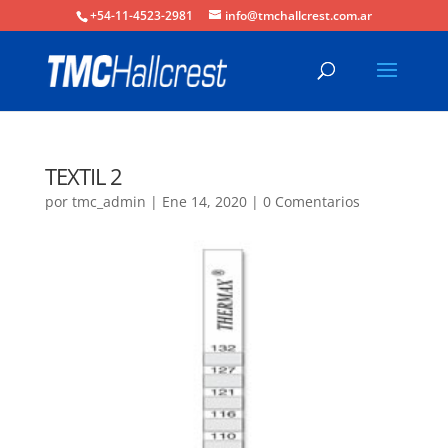
+54-11-4523-2981
info@tmchallcrest.com.ar
TEXTIL 2
por
tmc_admin
|
Ene 14, 2020
|
0 Comentarios