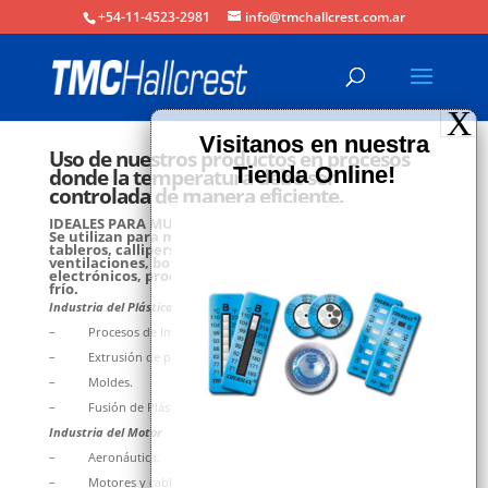
+54-11-4523-2981
info@tmchallcrest.com.ar
Uso de nuestros productos en procesos
donde la temperatura debe ser
controlada de manera eficiente.
IDEALES PARA MULTIPLES APLICACIONES:
Se utilizan para medir temperaturas en motores,
tableros, callipers, discos, transformadores,
ventilaciones, bobinas, componentes eléctricos,
electrónicos, proceso de desinfección, en cadena de
frío.
Industria del Plástico
– Procesos de Impresión.
– Extrusión de plásticos.
– Moldes.
– Fusión de Plásticos por Calor.
Industria del Motor
– Aeronáutica.
– Motores y cables (Recalentamiento).