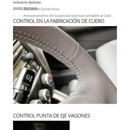
Industria Química
CASOS TESTIGOS
– Reacciones Exotérmicas.
– Almacenamiento de Sustancias Químicas sensibles al Calor.
CONTROL EN LA FABRICACIÓN DE CUERO
Industria Textil
– Fusión de Entretelas por Calor.
– Piezas Textiles a su paso por Prensas de Alta Velocidad.
CONTROL PUNTA DE EJE VAGONES