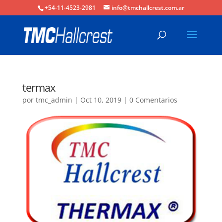
+54-11-4523-2981
info@tmchallcrest.com.ar
termax
por
tmc_admin
|
Oct 10, 2019
|
0 Comentarios