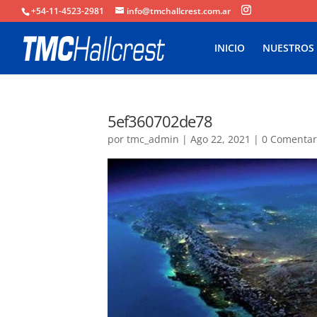
+54-11-4523-2981
info@tmchallcrest.com.ar
INICIO
NUESTROS
5ef360702de78
por
tmc_admin
|
Ago 22, 2021
|
0 Comentar