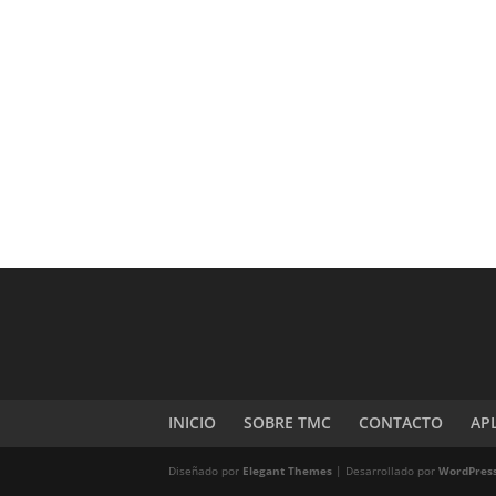
INICIO
SOBRE TMC
CONTACTO
AP
Diseñado por
Elegant Themes
| Desarrollado por
WordPres