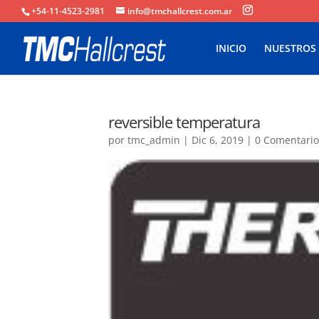
+54-11-4523-2981
info@tmchallcrest.com.ar
INICIO
NUESTROS
reversible temperatura
por
tmc_admin
|
Dic 6, 2019
|
0 Comentario