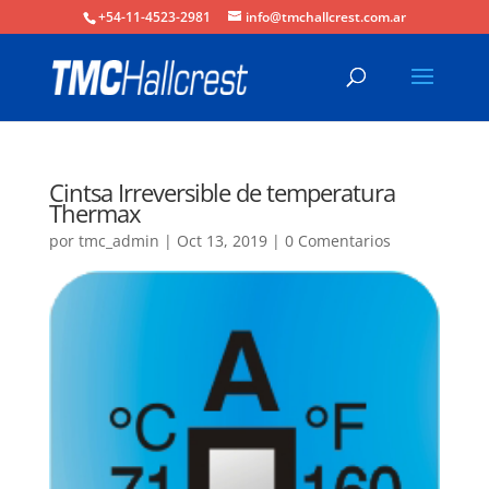
+54-11-4523-2981
info@tmchallcrest.com.ar
Cintsa Irreversible de temperatura
Thermax
por
tmc_admin
|
Oct 13, 2019
|
0 Comentarios