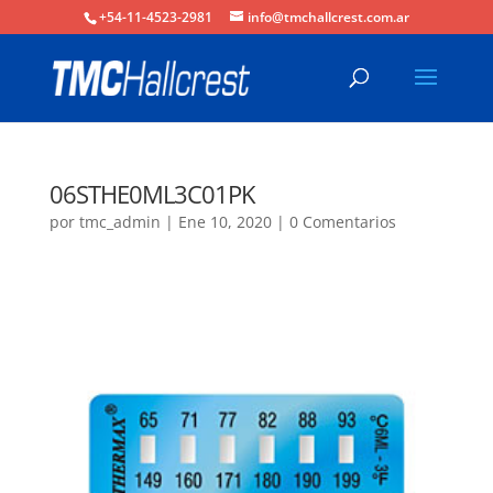
+54-11-4523-2981
info@tmchallcrest.com.ar
06STHE0ML3C01PK
por
tmc_admin
|
Ene 10, 2020
|
0 Comentarios