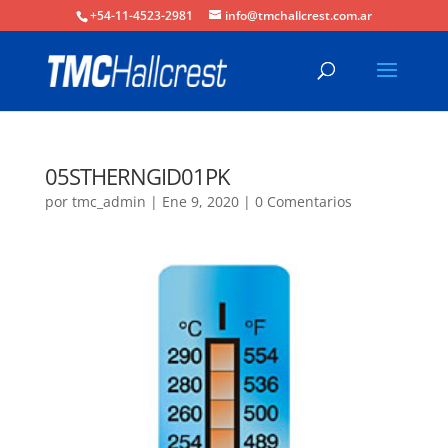
+54-11-4523-2981
info@tmchallcrest.com.ar
05STHERNGID01PK
por
tmc_admin
|
Ene 9, 2020
|
0 Comentarios