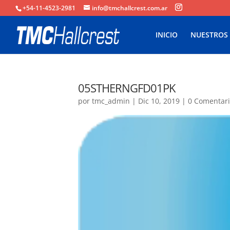
+54-11-4523-2981
info@tmchallcrest.com.ar
INICIO
NUESTROS
05STHERNGFD01PK
por
tmc_admin
|
Dic 10, 2019
|
0 Comentar