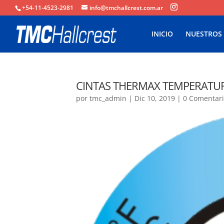
+54-11-4523-2981
info@tmchallcrest.com.ar
INICIO
NUESTROS
CINTAS THERMAX TEMPERATU
por
tmc_admin
|
Dic 10, 2019
|
0 Comentar