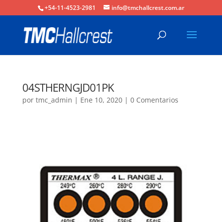
+54-11-4523-2981
info@tmchallcrest.com.ar
04STHERNGJD01PK
por
tmc_admin
|
Ene 10, 2020
|
0 Comentarios