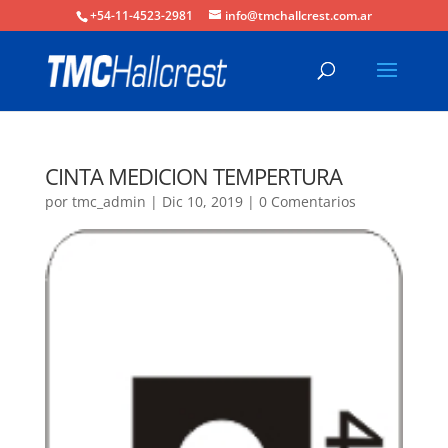
+54-11-4523-2981
info@tmchallcrest.com.ar
CINTA MEDICION TEMPERTURA
por
tmc_admin
|
Dic 10, 2019
|
0 Comentarios