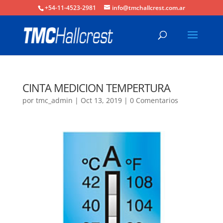
+54-11-4523-2981
info@tmchallcrest.com.ar
CINTA MEDICION TEMPERTURA
por
tmc_admin
|
Oct 13, 2019
|
0 Comentarios