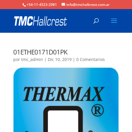
+54-11-4523-2981
info@tmchallcrest.com.ar
01ETHE0171D01PK
por
tmc_admin
|
Dic 10, 2019
|
0 Comentarios