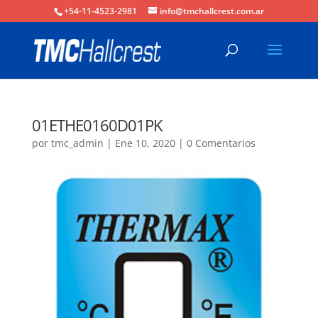
+54-11-4523-2981
info@tmchallcrest.com.ar
01ETHE0160D01PK
por
tmc_admin
|
Ene 10, 2020
|
0 Comentarios