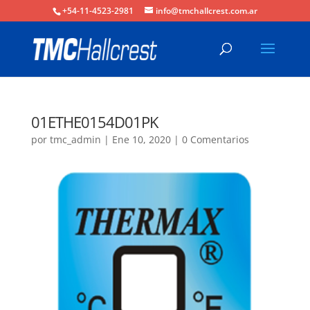
+54-11-4523-2981
info@tmchallcrest.com.ar
01ETHE0154D01PK
por
tmc_admin
|
Ene 10, 2020
|
0 Comentarios