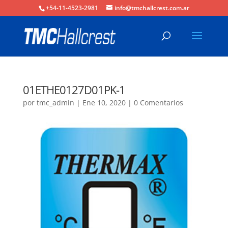
+54-11-4523-2981
info@tmchallcrest.com.ar
01ETHE0127D01PK-1
por
tmc_admin
|
Ene 10, 2020
|
0 Comentarios