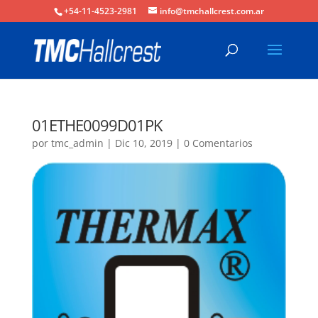
+54-11-4523-2981
info@tmchallcrest.com.ar
01ETHE0099D01PK
por
tmc_admin
|
Dic 10, 2019
|
0 Comentarios