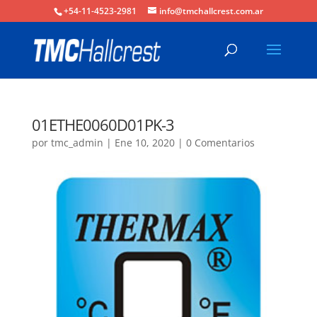
+54-11-4523-2981
info@tmchallcrest.com.ar
01ETHE0060D01PK-3
por
tmc_admin
|
Ene 10, 2020
|
0 Comentarios