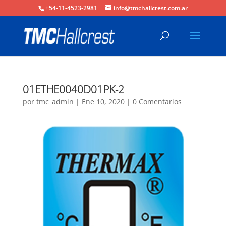
+54-11-4523-2981
info@tmchallcrest.com.ar
01ETHE0040D01PK-2
por
tmc_admin
|
Ene 10, 2020
|
0 Comentarios