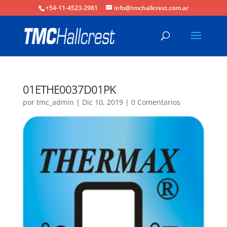
+54-11-4523-2981
info@tmchallcrest.com.ar
01ETHE0037D01PK
por
tmc_admin
|
Dic 10, 2019
|
0 Comentarios