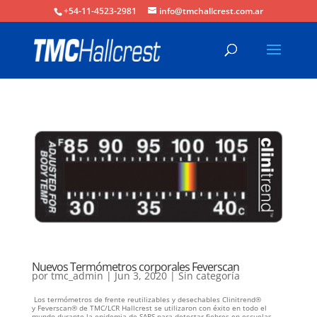
+54-11-4523-2981
info@tmchallcrest.com.ar
Nuevos Termómetros corporales Feverscan
por
tmc_admin
|
Jun 3, 2020
|
Sin categoría
Los termómetros de frente reutilizables y desechables Clinitrend®
y Feverscan® de TMC/LCR Hallcrest se utilizaron con éxito en todo el
mundo durante la epidemia de SARS para detectar fiebres en escuelas,