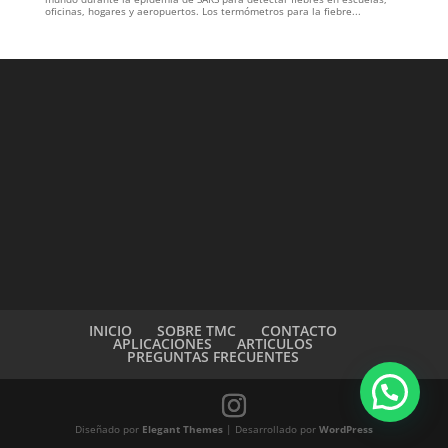
oficinas, hogares y aeropuertos. Los termómetros para la fiebre...
INICIO
SOBRE TMC
CONTACTO
APLICACIONES
ARTICULOS
PREGUNTAS FRECUENTES
Diseñado por
Elegant Themes
| Desarrollado por
WordPress