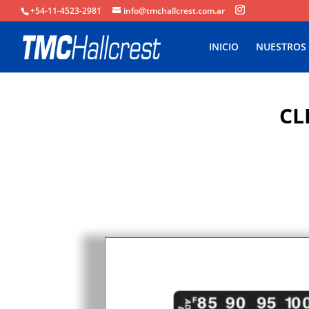
+54-11-4523-2981
info@tmchallcrest.com.ar
INICIO
NUESTROS
CL