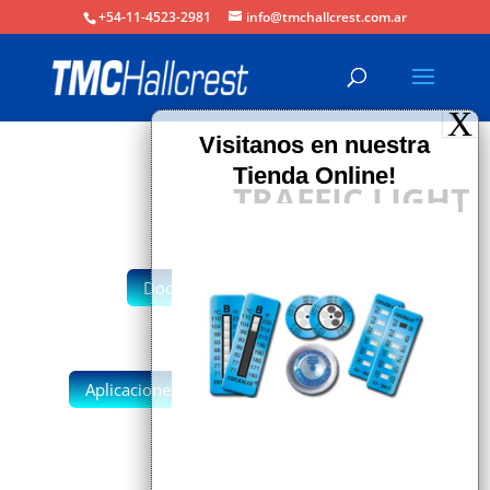
+54-11-4523-2981
info@tmchallcrest.com.ar
TRAFFIC LIGHT
Documentación
Aplicaciones